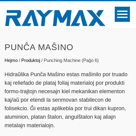
PUNĈA MAŜINO
Hejmo
/
Produktoj
/
Punching Machine
(
Paĝo
6)
Hidraŭlika Punĉa Maŝino estas maŝinilo por truado
kaj reliefado de plataj foliaj materialoj por produkti
formo-trajtojn necesajn kiel mekanikan elementon
kaj/aŭ por etendi la senmovan stabilecon de
folisekcio. Ĝi estas aplikebla por trui dikan kupron,
aluminion, platan ŝtalon, angulŝtalon kaj aliajn
metalajn materialojn.