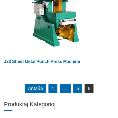
J23 Sheet Metal Punch Press Machine
Navigado
Antaŭa
1
…
5
6
tra
afiŝoj
Produktaj Kategorioj