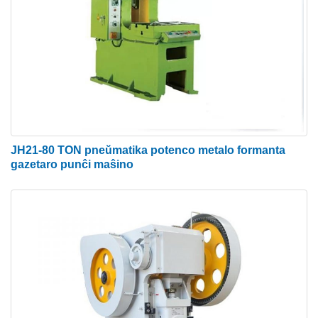
ŝipkonstruado kaj aliaj industrioj.
RAYMAX sukcese plenumas la diversajn postulojn
de niaj klientoj provizante la plej bonan kvalitan
gamon de Hidraŭlika Punĉa Maŝino.
Hydraulic Punching Machine Principle
La koncepto de truado indikas fendan procezon en
JH21-80 TON pneŭmatika potenco metalo formanta
kiu tuko estas distranĉita en unu bato. Formoj kiel
gazetaro punĉi maŝino
rondaj truoj estas kreitaj en la parto, kaj eksteraj
konturoj estas tranĉitaj per unuopaj strekoj.
Hidraŭlika stampilo funkcias kiel trua truo por
papero. La folia trunĉilo premas la paperon kontraŭ
la subteno de la trua truo kaj fine en rondan
aperturon. La peceto de la truado kolektas en la trua
trua ujo.