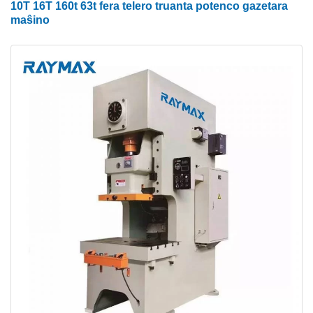
10T 16T 160t 63t fera telero truanta potenco gazetara
(1) C-tipa pugnogazeta maŝino
maŝino
Ĉar la fuzelaĝo ne estas simetria, la reagforto dum
truado kaŭzos deformadon de la antaŭaj kaj
malantaŭaj malfermaĵoj de la fuzelaĝo, rezultigante
difekton de la paraleleco de la ŝimo, kio estas la plej
granda malavantaĝo. Tial, ĝi estas ĝenerale uzita ĉe
proksimume 50% de la nominala premo.
Sed pro la operacio estas bona, la muldilo estas
proksima al la bona, la muldilo facile ŝanĝebla kaj
aliaj favoraj faktoroj, la C-tipa pugnomaŝino ankoraŭ
estas vaste amata, kaj la prezo de la maŝino estas
relative malmultekosta. C-tipa hidraŭlika
pugnomaŝino por vendo estas la ĉefa fluo de la
nuna stampanta maŝinaro.