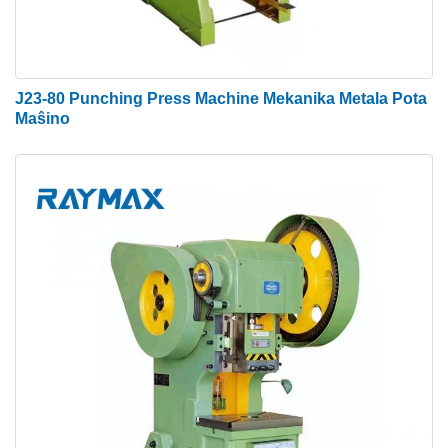
● Pli bonaj kapabloj de formado kaj desegnado
● Pli bona por pli malgrandaj kuroj.
● Fermita alteco varioj ne influas la forton kiu povas
J23-80 Punching Press Machine Mekanika Metala Pota
esti aplikata
Maŝino
Aplikoj de Hidraŭlika Punĉa Maŝino
La pugnomaŝino de lado por vendo estas vaste
uzata en stampado kaj formado de elektroniko,
komunikado, komputiloj, hejmaj aparatoj, mebloj,
transportoj (aŭtoj, motorcikloj, bicikloj), metalaj
partoj ktp.