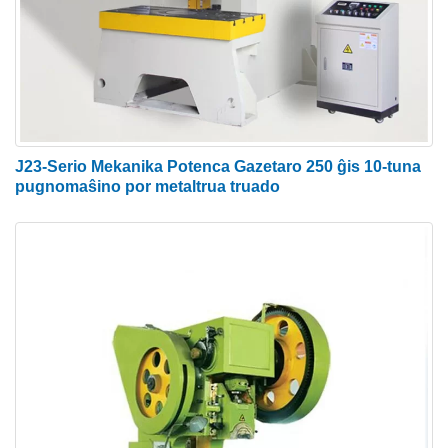
Platojn kaj C-Kanon. Punado-Formoj povas inkluzivi
longforman truon, fendotruon, rondtruan kaj
kvadrattruan kaj multajn aliajn laŭbezone.
RAYMAX estas plej bonaj 10-profesiaj hidraŭlikaj
pugnomaŝinoj fabrikistoj en Ĉinio, provizante
J23-Serio Mekanika Potenca Gazetaro 250 ĝis 10-tuna
hidraŭlikan pugnomaŝinon por vendo, ladan
pugnomaŝino por metaltrua truado
pugnomaŝinon por vendo, kaj la industrian
pugnomaŝinon. Nia hidraŭlika punĉa gazetaro por
vendo estas versatileco kaj povas fari plurajn
funkciojn kiel truado-operacioj en metala folio, plata
trinkejo, tubo, angulo, UT-UPN-IPN-profiloj, faldado,
tranĉado, inkrustado, truado, fleksado de folioj,
stampado. Ĝi povas esti taŭga por ajna alia speco
de ilaro. La pugnomaŝino estas ĉefe uzata en ŝtalo,
grandaj ŝtalfabrikoj, pontoj, peza industrio,