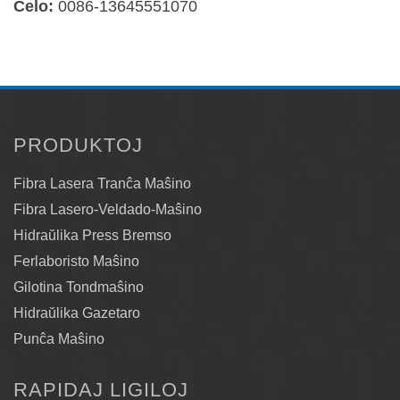
Ĉelo:
0086-13645551070
PRODUKTOJ
Fibra Lasera Tranĉa Maŝino
Fibra Lasero-Veldado-Maŝino
Hidraŭlika Press Bremso
Ferlaboristo Maŝino
Gilotina Tondmaŝino
Hidraŭlika Gazetaro
Punĉa Maŝino
RAPIDAJ LIGILOJ