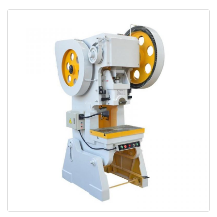
Neniu krankoŝafta stampilo, ankaŭ konata kiel
ekscentra ilara stampilo. La ŝafta rigideco,
lubrikado, aspekto kaj bontenado de la ekscentra
ilara pugnostrukturo estas pli bonaj ol la krankoŝafto
strukturo. Kiam la bato estas longa, la ekscentra
ilara punĉo estas pli favora. La malavantaĝo estas,
ke la prezo estas pli alta.
4> Laŭ korpoformo
Laŭ la speco de fuzelaĝo, ekzistas du tipoj:
malferma-dorsa tipo C kaj rekta-kolumna H-speca
fuzelaĝo. Nuntempe, la stampiloj uzataj de ĝeneralaj
stampiloj estas plejparte C-specaj, precipe
malgrandaj stampiloj (150 tunoj). La ĉefkomputilo
uzas la rektan kolumnspecon (H-tipo).