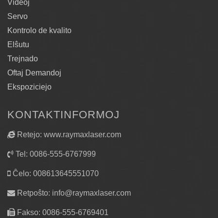
Videoj
Servo
Kontrolo de kvalito
Elŝutu
Trejnado
Oftaj Demandoj
Ekspoziciejo
KONTAKTINFORMOJ
Retejo: www.raymaxlaser.com
Tel: 0086-555-6767999
Ĉelo: 008613645551070
Retpoŝto:
info@raymaxlaser.com
Fakso: 0086-555-6769401