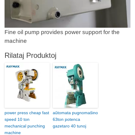
Fine oil pump provides power support for the
machine
Rilataj Produktoj
power press cheap fast
aŭtomata pugnomaŝino
speed 10 ton
63ton potenca
mechanical punching
gazetaro 40 tunoj
machine