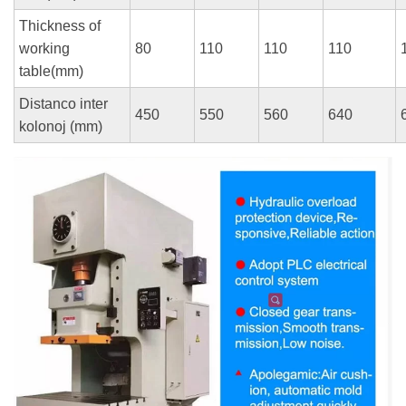
Thickness of
working
80
110
110
110
table(mm)
Distanco inter
450
550
560
640
kolonoj (mm)