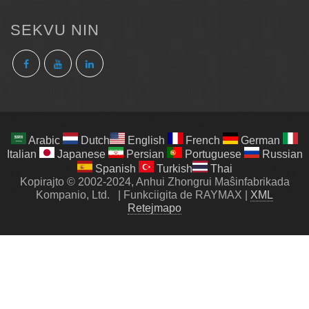
SEKVU NIN
Arabic
Dutch
English
French
German
Italian
Japanese
Persian
Portuguese
Russian
Spanish
Turkish
Thai
Kopirajto © 2002-2024, Anhui Zhongrui Maŝinfabrikada
Kompanio, Ltd.
|
Funkciigita de RAYMAX
|
XML
Retejmapo