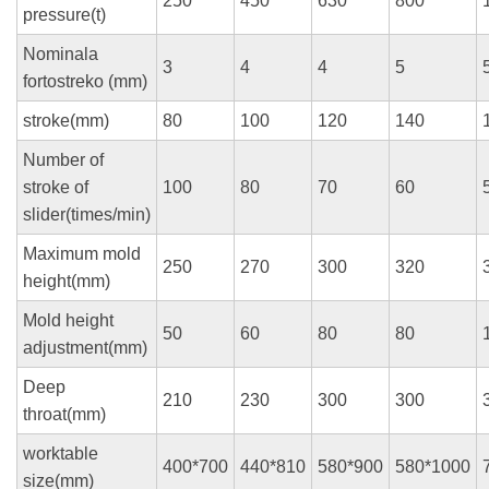
250
450
630
800
pressure(t)
Nominala
3
4
4
5
fortostreko (mm)
stroke(mm)
80
100
120
140
Number of
stroke of
100
80
70
60
slider(times/min)
Maximum mold
250
270
300
320
height(mm)
Mold height
50
60
80
80
adjustment(mm)
Deep
210
230
300
300
throat(mm)
worktable
400*700
440*810
580*900
580*1000
size(mm)