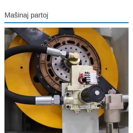
Maŝinaj partoj