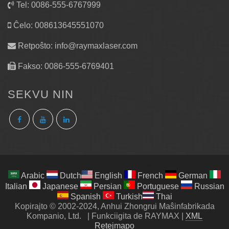
Tel: 0086-555-6767999
Ĉelo: 008613645551070
Retpoŝto:
info@raymaxlaser.com
Fakso: 0086-555-6769401
SEKVU NIN
Arabic
Dutch
English
French
German
Italian
Japanese
Persian
Portuguese
Russian
Spanish
Turkish
Thai
Kopirajto © 2002-2024, Anhui Zhongrui Maŝinfabrikada
Kompanio, Ltd.
|
Funkciigita de RAYMAX
|
XML
Retejmapo