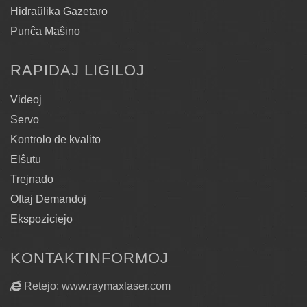
Hidraŭlika Gazetaro
Punĉa Maŝino
RAPIDAJ LIGILOJ
Videoj
Servo
Kontrolo de kvalito
Elŝutu
Trejnado
Oftaj Demandoj
Ekspoziciejo
KONTAKTINFORMOJ
Retejo: www.raymaxlaser.com