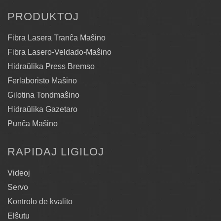
PRODUKTOJ
Fibra Lasera Tranĉa Maŝino
Fibra Lasero-Veldado-Maŝino
Hidraŭlika Press Bremso
Ferlaboristo Maŝino
Gilotina Tondmaŝino
Hidraŭlika Gazetaro
Punĉa Maŝino
RAPIDAJ LIGILOJ
Videoj
Servo
Kontrolo de kvalito
Elŝutu