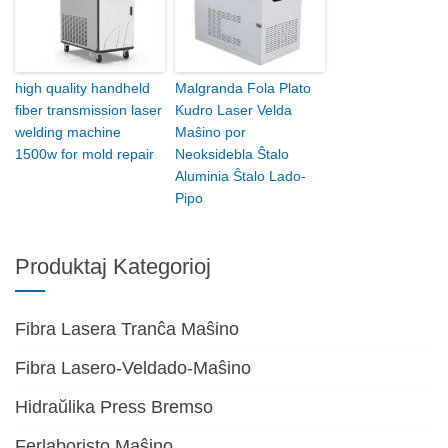
high quality handheld
Malgranda Fola Plato
fiber transmission laser
Kudro Laser Velda
welding machine
Maŝino por
1500w for mold repair
Neoksidebla Ŝtalo
Aluminia Ŝtalo Lado-
Pipo
Produktaj Kategorioj
Fibra Lasera Tranĉa Maŝino
Fibra Lasero-Veldado-Maŝino
Hidraŭlika Press Bremso
Ferlaboristo Maŝino