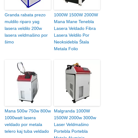
Granda rabata prezo
1000W 1500W 2000W
muldilo riparo yag
Mana Mane Tenebla
lasera veldilo 200w
Lasera Veldado Fibra
lasera veldmaŝino por
Lasera Veldilo Por
ŝimo
Neoksidebla Ŝtala
Metala Folio
Mana 500w 750w 800w
Malgranda 1000W
1000watt lasera
1500W 2000w 3000w
veldado por metala
Laser Veldmaŝino
telero kaj tuba veldado
Portebla Portebla
Metalo Aluminio