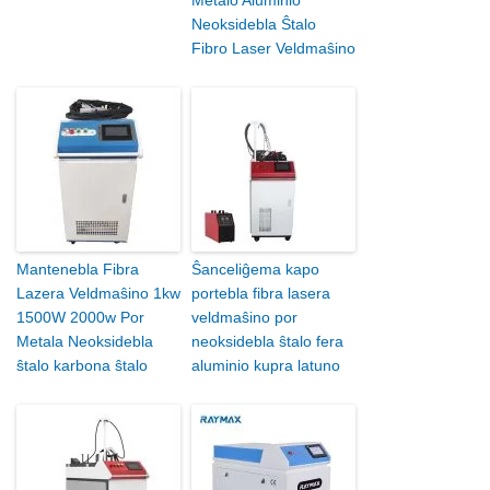
Neoksidebla Ŝtalo
Fibro Laser Veldmaŝino
Mantenebla Fibra
Ŝanceliĝema kapo
Lazera Veldmaŝino 1kw
portebla fibra lasera
1500W 2000w Por
veldmaŝino por
Metala Neoksidebla
neoksidebla ŝtalo fera
ŝtalo karbona ŝtalo
aluminio kupra latuno