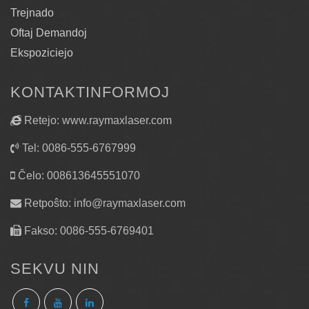
Trejnado
Oftaj Demandoj
Ekspoziciejo
KONTAKTINFORMOJ
Retejo: www.raymaxlaser.com
Tel: 0086-555-6767999
Ĉelo: 008613645551070
Retpoŝto:
info@raymaxlaser.com
Fakso: 0086-555-6769401
SEKVU NIN