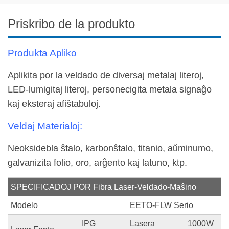
Priskribo de la produkto
Produkta Apliko
Aplikita por la veldado de diversaj metalaj literoj,
LED-lumigitaj literoj, personecigita metala signaĝo
kaj eksteraj afiŝtabuloj.
Veldaj Materialoj:
Neoksidebla ŝtalo, karbonŝtalo, titanio, aŭminumo,
galvanizita folio, oro, arĝento kaj latuno, ktp.
SPECIFICADOJ POR Fibra Laser-Veldado-Maŝino
Modelo
EETO-FLW Serio
IPG
Lasera
1000W