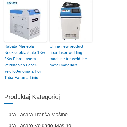
Rabata Manebla
China new product
Neoksidebla ŝtalo 1Kw
fiber laser welding
2Kw Fibra Lasera
machine for weld the
Veldmaŝino Laser-
metal materials
veldilo Aŭtomata Por
Tuba Faranta Linio
Produktaj Kategorioj
Fibra Lasera Tranĉa Maŝino
Fibra Lasero-Veldado-Maŝino