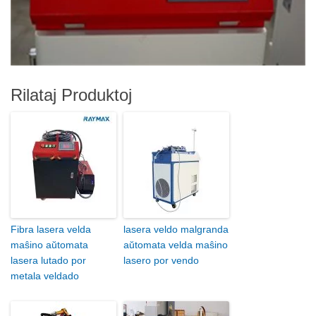
Rilataj Produktoj
Fibra lasera velda
lasera veldo malgranda
maŝino aŭtomata
aŭtomata velda maŝino
lasera lutado por
lasero por vendo
metala veldado