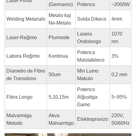
Laser Fonto
(Germanio)
Potenco
~2000W
Metalo kaj
Welding Metarials
Solda Dikeco
4mm
Ne-Metalo
Lasera
1070
Laser-Reĝimo
Plurmode
Ondolongo
nm
Potenca
Labora Reĝimo
Kontinua
3%
Malstabileco
Diametro de Fibro
Min Lumo
50um
0,2 mm
de Transdono
Makulo
Potenco
Fibra Longo
5,10,15m
Alĝustiga
5~95%
Gamo
Malvarmiga
Akva
220V,
Elektroprovizo
Metodo
Malvarmigo
50/60Hz