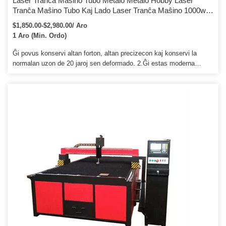
Laser Tranĉa Maŝino Tubo Metalo Metalo Hobby Laser
Tranĉa Maŝino Tubo Kaj Lado Laser Tranĉa Maŝino 1000w
2000w 3000w
$1,850.00-$2,980.00/ Aro
1 Aro (Min. Ordo)
Ĝi povus konservi altan forton, altan precizecon kaj konservi la
normalan uzon de 20 jaroj sen deformado. 2.Ĝi estas moderna
entrepreno en kombinaĵo de traktado, produktado kaj vendado pri
Optiko, Meĥanioj kaj Elektroniko. pli ol 9 0 landoj kaj areoj, kaj
provizas OEM-servon por pli ol 10 fabrikoj.