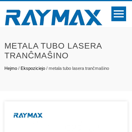
METALA TUBO LASERA
TRANĈMAŜINO
Hejmo
/
Ekspoziciejo
/
metala tubo lasera tranĉmaŝino