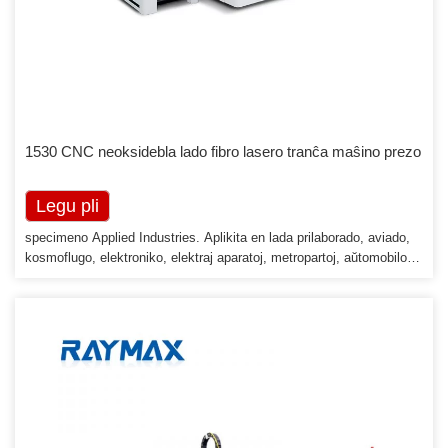
1530 CNC neoksidebla lado fibro lasero tranĉa maŝino prezo
Legu pli
specimeno Applied Industries. Aplikita en lada prilaborado, aviado,
kosmoflugo, elektroniko, elektraj aparatoj, metropartoj, aŭtomobilo,
maŝinaro, precizecaj komponantoj, ŝipoj, metalurgia ekipaĵo, lifto,
hejmaj aparatoj, donacoj kaj metioj, ila prilaborado, ornamado,
reklamado, metala ekstera prilaborado diversaj industrioj pri
fabrikado. Aplikataj Materialoj. Ĉefe uzata por tranĉi karbonŝtalon,
neoksideblan ŝtalon, aluminion, kupron kaj multajn specojn de [...]