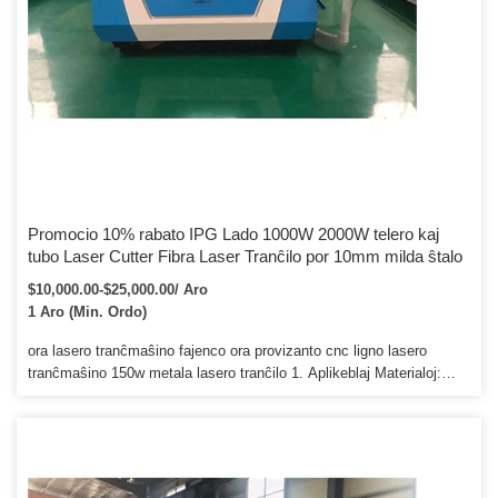
Promocio 10% rabato IPG Lado 1000W 2000W telero kaj
tubo Laser Cutter Fibra Laser Tranĉilo por 10mm milda ŝtalo
$10,000.00-$25,000.00/ Aro
1 Aro (Min. Ordo)
ora lasero tranĉmaŝino fajenco ora provizanto cnc ligno lasero
tranĉmaŝino 150w metala lasero tranĉilo 1. Aplikeblaj Materialoj:
Plasto, ligno, mdf, plexiglass, lamenligno, akrila, jado, kristalo,
kaŭĉuko, ledo, organika vitro kaj maldikaj metalaj materialoj. Kiel
vesto, vestaĵo, ledo, meblo, pako, presado, reklamo, dekoracio,
arkitekturo, papera produkto, muldilo, ktp. 3.Teknikaj Parametroj
Produkta modelo JD90120 Maxi laborareo 1200x900mm Lasera