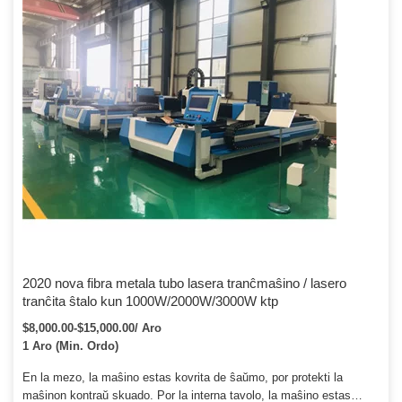
potenco (norma agordo) 60W, 80W, 100W, 130W, 150W
(maksimume 6000 horoj.
2020 nova fibra metala tubo lasera tranĉmaŝino / lasero
tranĉita ŝtalo kun 1000W/2000W/3000W ktp
$8,000.00-$15,000.00/ Aro
1 Aro (Min. Ordo)
En la mezo, la maŝino estas kovrita de ŝaŭmo, por protekti la
maŝinon kontraŭ skuado. Por la interna tavolo, la maŝino estas