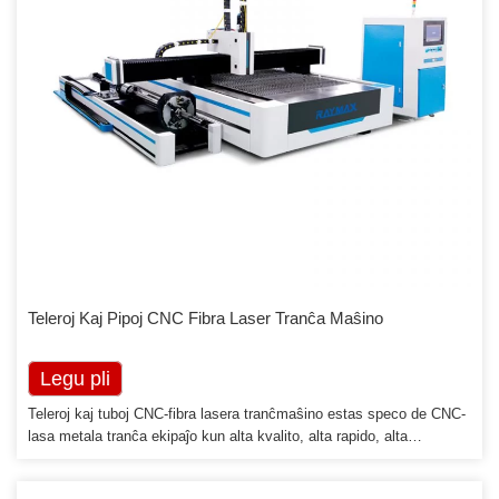
Teleroj Kaj Pipoj CNC Fibra Laser Tranĉa Maŝino
Legu pli
Teleroj kaj tuboj CNC-fibra lasera tranĉmaŝino estas speco de CNC-
lasa metala tranĉa ekipaĵo kun alta kvalito, alta rapido, alta
precizeco kaj alta efikeco. Ĝi taŭgas por ĉiaj metaltranĉado, kiu
estos via bona metallabora partnero. Metalfabrikaj butikoj kaj