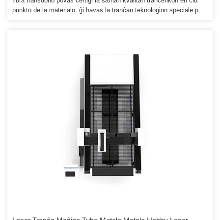
fibra transdono povas certigi la saman kvalitan tranĉefikon en ĉiu
punkto de la materialo. ĝi havas la tranĉan teknologion speciale por
ŝtala tabulo kaj produktas neniun gason dum tranĉado. Niaj cnc-
enkursigiloj estas vaste uzataj por reklamado, lignoprilaboro, ŝimo,
ŝtono, metala industrio.