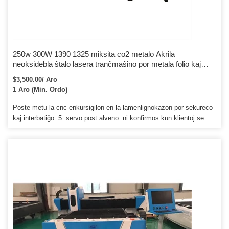
250w 300W 1390 1325 miksita co2 metalo Akrila
neoksidebla ŝtalo lasera tranĉmaŝino por metala folio kaj
nemetala ligno MDF
$3,500.00/ Aro
1 Aro (Min. Ordo)
Poste metu la cnc-enkursigilon en la lamenlignokazon por sekureco
kaj interbatiĝo. 5. servo post alveno: ni konfirmos kun klientoj se
maŝino estas en bona stato. Post kiam vi uzas la maŝinon kaj
trovos iun problemon de maŝino en iu respekto.