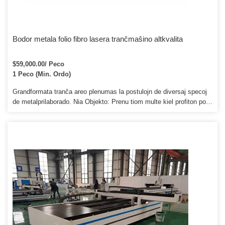
Bodor metala folio fibro lasera tranĉmaŝino altkvalita
$59,000.00/ Peco
1 Peco (Min. Ordo)
Grandformata tranĉa areo plenumas la postulojn de diversaj specoj
de metalprilaborado. Nia Objekto: Prenu tiom multe kiel profiton por
klientoj kaj kreu senfinan valoron por klientoj. Ankaŭ ni povas sendi
la maŝinon al via laborejo laŭ via postulo.