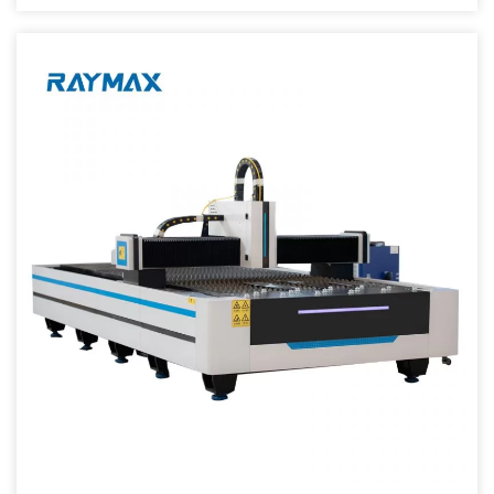
MATERIO>>> Karbona ŝtalo, neoksidebla ŝtalo, aloja ŝtalo, risorta
ŝtalo, kupro, aluminio, titania tubo, lado. TEKNIKA PARAMETRO>>
Pretiga Grandeco Longo*Larĝo 6000*200mm X-Akso Kuranta
Distanco 2300mm Y-Akso Kuranta Distanco 6750mm Z-AKSO
Kuranta Distanco 160mm Maksimuma.tranĉa rapideco 300mm/s
Dimensio 4500*6500*1500mm Precizeco Maŝino Pozicio 8000mm 0.
> 1.300W, 500W, 1000W, 1500W, 2000W fibra lasera generatoro
(personigita) 2. Tajvana lineara [...]