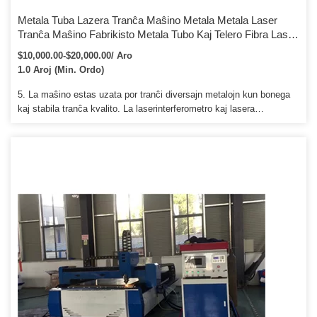
Metala Tuba Lazera Tranĉa Maŝino Metala Metala Laser
Tranĉa Maŝino Fabrikisto Metala Tubo Kaj Telero Fibra Laser
Tranĉa Maŝino Kun Rotacia Aparato
$10,000.00-$20,000.00/ Aro
1.0 Aroj (Min. Ordo)
5. La maŝino estas uzata por tranĉi diversajn metalojn kun bonega
kaj stabila tranĉa kvalito. La laserinterferometro kaj lasera
kolimatoro estas uzataj per la mekanika kunigprocezo. Ni ankaŭ
provizas trajnan transporton, precipe al Rusio, Ukrainio kaj aliaj
enlandaj landoj.