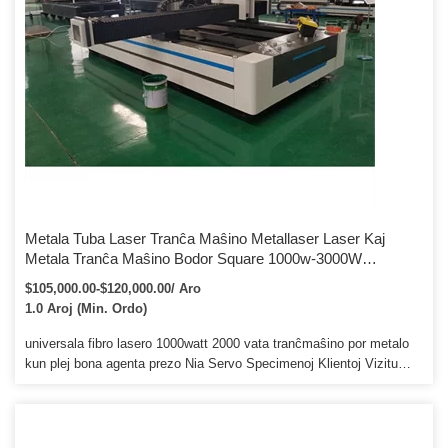
Metala Tuba Laser Tranĉa Maŝino Metallaser Laser Kaj
Metala Tranĉa Maŝino Bodor Square 1000w-3000W
Neoksidebla ŝtalo Metala Folio/pipo/Metala Tubo Laser
$105,000.00-$120,000.00/ Aro
Tranĉa Maŝino Kun 3 Jara Garantio
1.0 Aroj (Min. Ordo)
universala fibro lasero 1000watt 2000 vata tranĉmaŝino por metalo
kun plej bona agenta prezo Nia Servo Specimenoj Klientoj Vizitu
Packaging & Shipping Jinan Xintian Technology Co., Ltd. 1.12 jaroj
fabriko, PROVVERO ambaŭ profesiaj lasero maŝinoj produktoj 2.
Profesia teknikisto teamo kaj post venda teamo 3 OEM en hejma
kaj eksterlande!