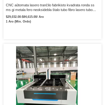
CNC aŭtomata lasero tranĉilo fabrikisto kvadrata ronda ss
ms gi metala fero neoksidebla ŝtalo tubo fibro lasero tubo
tranĉmaŝino
$29,032.00-$84,615.00/ Aro
1 Aro (Min. Ordo)