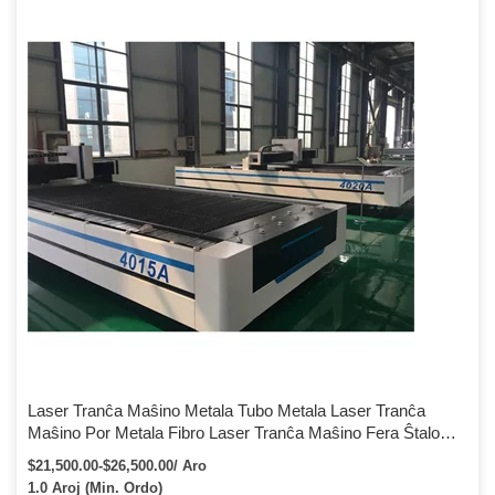
kompanioj, kiuj produktas personecigitajn metalajn partojn, povas
draste [...]
Laser Tranĉa Maŝino Metala Tubo Metala Laser Tranĉa
Maŝino Por Metala Fibro Laser Tranĉa Maŝino Fera Ŝtalo
Pipo 2KW Fibra Laser Tranĉa Maŝino Por Metala Pipo Kaj
$21,500.00-$26,500.00/ Aro
Tubo
1.0 Aroj (Min. Ordo)