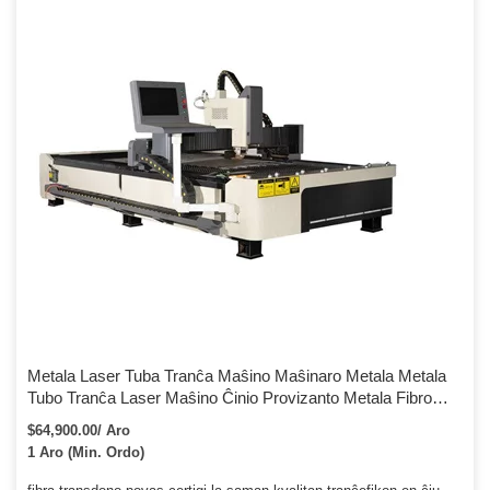
Metala Laser Tuba Tranĉa Maŝino Maŝinaro Metala Metala
Tubo Tranĉa Laser Maŝino Ĉinio Provizanto Metala Fibro
1000watt 3KW Laser Metala Tuba Tranĉa Maŝino Maŝinaro
$64,900.00/ Aro
Neoksidebla Ŝtalo Aluminio
1 Aro (Min. Ordo)