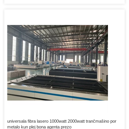
kovrita de dikigita plasta sako por akvorezista. Q: Kiel instali kaj
funkciigi la maŝinon9 A: Nia teknikisto instalis la maŝinon antaŭ
ekspedado.
universala fibra lasero 1000watt 2000watt tranĉmaŝino por
metalo kun plej bona agenta prezo