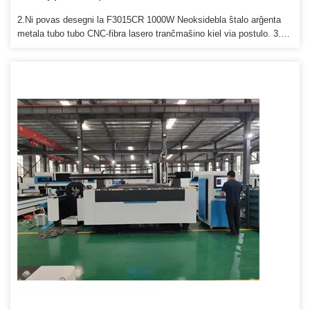
2.Ni povas desegni la F3015CR 1000W Neoksidebla ŝtalo arĝenta
metala tubo tubo CNC-fibra lasero tranĉmaŝino kiel via postulo. 3.
F3015CR 1000W Neoksidebla ŝtalo arĝenta metala tubo tubo CNC
fibro lasera tranĉmaŝino Uzanta amika angla manlibro por uzi kaj
konservi. 4. F3015CR 1000W Neoksidebla ŝtalo arĝenta metala tubo
tubo CNC fibro lasera tranĉmaŝino Inĝenieroj disponeblaj por servi
pipon fibro laseron tranĉmaŝino eksterlande.