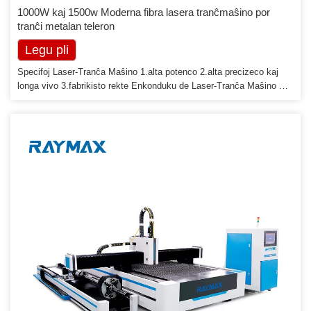
1000W kaj 1500w Moderna fibra lasera tranĉmaŝino por
tranĉi metalan teleron
Legu pli
Specifoj Laser-Tranĉa Maŝino 1.alta potenco 2.alta precizeco kaj
longa vivo 3.fabrikisto rekte Enkonduku de Laser-Tranĉa Maŝino Ni
produktas malsamajn specojn de Fibro, YAG, CO2, laseraj maŝinoj.
Nia produkta linio inkluzivas laseran kortegon, laseran markadon,
laserajn gravurmaŝinojn. Aplikebla al malsamaj materialoj kiel
neoksidebla ŝtalo, karbonŝtalo, aluminio, latuno, kupro, galvanizitaj
folioj kaj pli [...]