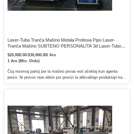
Laser-Tuba Tranĉa Maŝino Metala Profesia Pipo Laser-
Tranĉa Maŝino SUBTENO PERSONALITA 3d Laser-Tubo-
Tubo / Profesia Pipo Fibra Laser-Tranĉa Maŝino
$20,000.00-$30,000.00/ Aro
1 Aro (Min. Ordo)
Ĉiuj rezervaj partoj por la maŝino povas esti aĉetitaj kun agenta
prezo. Ni provos nian eblon por provizi la altkvalitajn produktojn kaj
perfektan servon por klientoj. Due, Tiam metu la maŝinon en la
lamenlignokazon por sekureco kaj interbatiĝo.