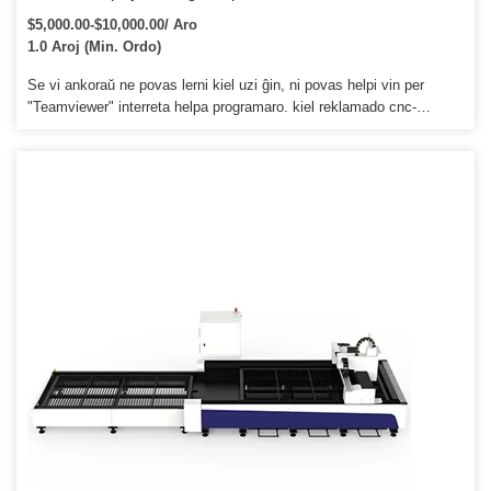
$5,000.00-$10,000.00/ Aro
1.0 Aroj (Min. Ordo)
Se vi ankoraŭ ne povas lerni kiel uzi ĝin, ni povas helpi vin per
"Teamviewer" interreta helpa programaro. kiel reklamado cnc-
enkursigilo, metala cnc-enkursigilo, ligna cnc-enkursigilo, ŝtona cnc-
enkursigilo kaj tiel plu. Q5: Kio estas la garantio, se la maŝino
paneos9 La maŝino havas unu jaron garantion.