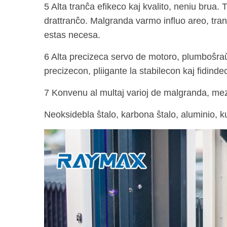
5 Alta tranĉa efikeco kaj kvalito, neniu brua.
drattranĉo. Malgranda varmo influo areo, tra
estas necesa.
6 Alta precizeca servo de motoro, plumboŝraŭb
precizecon, pliigante la stabilecon kaj fidind
7 Konvenu al multaj varioj de malgranda, me
Neoksidebla ŝtalo, karbona ŝtalo, aluminio, kup