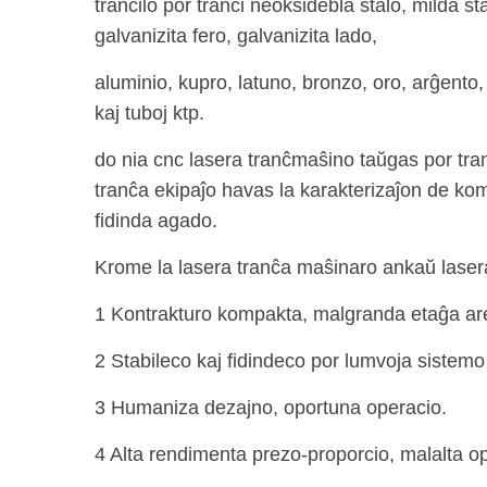
tranĉilo por tranĉi neoksidebla ŝtalo, milda ŝta
galvanizita fero, galvanizita lado,
aluminio, kupro, latuno, bronzo, oro, arĝento, t
kaj tuboj ktp.
do nia cnc lasera tranĉmaŝino taŭgas por tr
tranĉa ekipaĵo havas la karakterizaĵon de kom
fidinda agado.
Krome la lasera tranĉa maŝinaro ankaŭ lasera 
1 Kontrakturo kompakta, malgranda etaĝa ar
2 Stabileco kaj fidindeco por lumvoja sistemo
3 Humaniza dezajno, oportuna operacio.
4 Alta rendimenta prezo-proporcio, malalta o