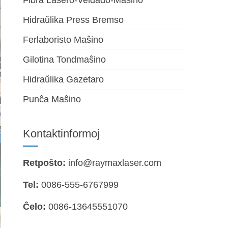
Fibra Lasero-Veldado-Maŝino
Hidraŭlika Press Bremso
Ferlaboristo Maŝino
Gilotina Tondmaŝino
Hidraŭlika Gazetaro
Punĉa Maŝino
Kontaktinformoj
Retpoŝto:
info@raymaxlaser.com
Tel:
0086-555-6767999
Ĉelo:
0086-13645551070