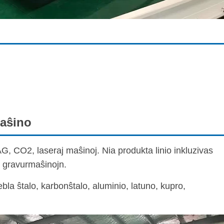
aŝino
, CO2, laseraj maŝinoj. Nia produkta linio inkluzivas
n gravurmaŝinojn.
bla ŝtalo, karbonŝtalo, aluminio, latuno, kupro,