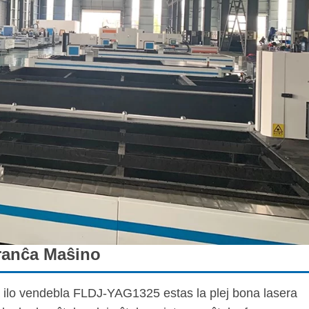
Tranĉa Maŝino
a ilo vendebla FLDJ-YAG1325 estas la plej bona lasera