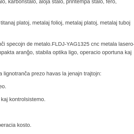
lo, karbonŝtalo, aloja ŝtalo, printempa ŝtalo, fero,
itanaj platoj, metalaj folioj, metalaj platoj, metalaj tuboj
anĉi specojn de metalo.FLDJ-YAG1325 cnc metala lasero
pakta aranĝo, stabila optika ligo, operacio oportuna kaj
lignotranĉa prezo havas la jenajn trajtojn:
eo.
 kaj kontrolsistemo.
peracia kosto.