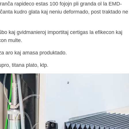
 Tranĉa rapideco estas 100 fojojn pli granda ol la EMD-
nĉanta kudro glata kaj neniu deformado, post traktado ne
o kaj gvidmanieroj importitaj certigas la efikecon kaj
econ multe.
za aro kaj amasa produktado.
ro, titana plato, ktp.