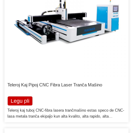
Teleroj Kaj Pipoj CNC Fibra Laser Tranĉa Maŝino
Legu pli
Teleroj kaj tuboj CNC-fibra lasera tranĉmaŝino estas speco de CNC-
lasa metala tranĉa ekipaĵo kun alta kvalito, alta rapido, alta
precizeco kaj alta efikeco. Ĝi taŭgas por ĉiaj metaltranĉado, kiu
estos via bona metallabora partnero. Metalfabrikaj butikoj kaj