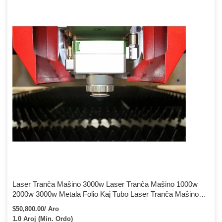
kompanioj, kiuj produktas personecigitajn metalajn partojn, povas
draste [...]
Laser Tranĉa Maŝino 3000w Laser Tranĉa Maŝino 1000w
2000w 3000w Metala Folio Kaj Tubo Laser Tranĉa Maŝino
Kun Fabrika Prezo
$50,800.00/ Aro
1.0 Aroj (Min. Ordo)