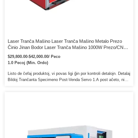
Laser Tranĉa Maŝino Laser Tranĉa Maŝino Metalo Prezo
Ĉinio Jinan Bodor Laser Tranĉa Maŝino 1000W Prezo/CNC
Fibro Laser Tranĉilo Lado
$29,800.00-$42,000.00/ Peco
1.0 Pecoj (Min. Ordo)
Listo de ĉefaj produktoj, vi povas ligi ĝin por kontroli detalojn. Detalaj
Bildoj Tranĉanta Specimeno Post-Venda Servo 1.A post aĉeto, ni
sendos al vi la videon, kiu montros al vi kiel uzi ĉi tiun maŝinon
paŝon post paŝo. 2. 24 Horoj teknika subteno retpoŝte aŭ vokante
Uzanta amika angla manlibro kaj Video KD por maŝina funkciado kaj
konservi 3.Unu jaron por la tuta maŝino rekte el fabriko Rezerva
Laser Tubo, Foka lenso kaj Reflekta lenso estos provizita ĉe ĝia
EXfactory-prezo por klientoj aĉetis nian maŝinon 4. Ni sendos la
objekton ene de 5 labortagoj per DHL, UPS aŭ EXPRESMAIL
SERVICE kun spura numero Kontaktu