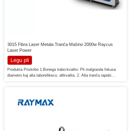
3015 Fibra Laser Metala Tranĉa Maŝino 2000w Raycus
Laser Power
Legu pli
Produkta Priskribo 1.Bonega trabo-kvalito: Pli malgranda fokusa
diametro kaj alta laborefikeco, altkvalita. 2. Alta tranĉa rapido:
Tranĉa rapideco estas pli ol 20m/min. 3. Stabila kurado: Adoptante
la suprajn mondajn importajn fibrajn laserojn, stabilan agadon,
ŝlosilaj partoj povas atingi 100 000 horojn; 4. Alta efikeco por
fotoelektra konvertiĝo: Komparu kun CO2 lasera tranĉmaŝino, fibro
[...]