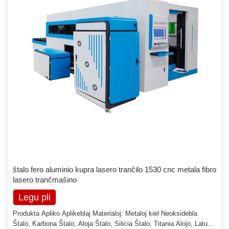
ŝtalo fero aluminio kupra lasero tranĉilo 1530 cnc metala fibro
lasero tranĉmaŝino
Legu pli
Produkta Apliko Aplikeblaj Materialoj: Metaloj kiel Neoksidebla
Ŝtalo, Karbona Ŝtalo, Aloja Ŝtalo, Silicia Ŝtalo, Titania Alojo, Latuno