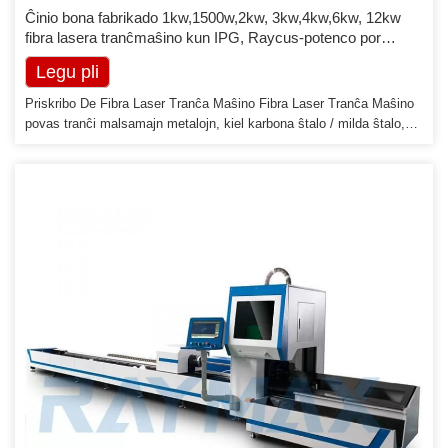
Ĉinio bona fabrikado 1kw,1500w,2kw, 3kw,4kw,6kw, 12kw
fibra lasera tranĉmaŝino kun IPG, Raycus-potenco por
metalo
Legu pli
Priskribo De Fibra Laser Tranĉa Maŝino Fibra Laser Tranĉa Maŝino
povas tranĉi malsamajn metalojn, kiel karbona ŝtalo / milda ŝtalo,
neoksidebla ŝtalo, aloja ŝtalo, aluminio, titania alojo, ktp. Ĝi
fanfaronas pri rapida tranĉa rapido kaj alta tranĉa precizeco.
Labortabla grandeco 2513, 3015, 4015, 4020, 6015, 6020 povas esti
personecigita. Trajtoj por Fibra Lasera Tranĉa Maŝino [...]