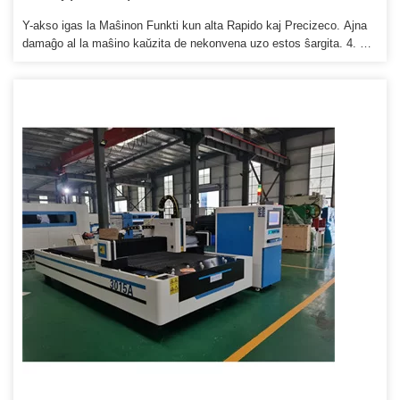
Y-akso igas la Maŝinon Funkti kun alta Rapido kaj Precizeco. Ajna
damaĝo al la maŝino kaŭzita de nekonvena uzo estos ŝargita. 4. Ni
provizos la konsumeblajn partojn je agenteja prezo kiam vi bezonos
anstataŭaĵon.