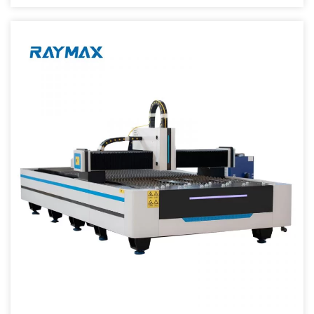
kaj Aluminio ktp. Aplikeblaj Industrioj: Aŭtoindustrio, Fabrika
Industrio de Muldiloj, Meĥnika Ekipaĵo, Ŝipkonstrua Industrio,
Aviadindustrio, Aparataro, Dekoracio kaj Metala Pretigo-Servo. Ĉefaj
Trajtoj 1) La plej altnivela stabila fibra lasero de la mondo kun
funkcioj kiel longa vivdaŭro [...]