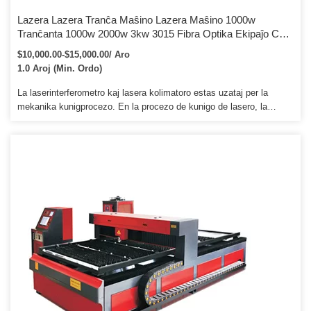
Lazera Lazera Tranĉa Maŝino Lazera Maŝino 1000w
Tranĉanta 1000w 2000w 3kw 3015 Fibra Optika Ekipaĵo Cnc
Lazera Tranĉilo Karbona Metala Fibro Laser Tranĉa Maŝino
$10,000.00-$15,000.00/ Aro
Por Neoksidebla Ŝtalo.
1.0 Aroj (Min. Ordo)
La laserinterferometro kaj lasera kolimatoro estas uzataj per la
mekanika kunigprocezo. En la procezo de kunigo de lasero, la
lasera potenco-mezurilo kaj optika mikroskopo estas adoptitaj. NE.
Ni ankaŭ provizas trajnan transporton, precipe al Rusio, Ukrainio kaj
aliaj enlandaj landoj.