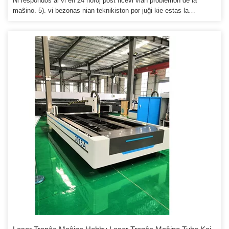
Ni respondos al vi en 24 horoj post ricevi vian problemon de la
maŝino. 5). vi bezonas nian teknikiston por juĝi kie estas la
problemo kaj helpi vin solvi ĝin. Se maŝino havas problemon en via
loko, nia laboristo respondecas pri sia eraro.