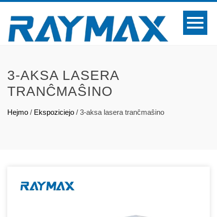
3-AKSA LASERA
TRANĈMAŜINO
Hejmo
/
Ekspoziciejo
/
3-aksa lasera tranĉmaŝino