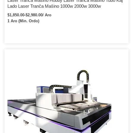
Laser Tranĉa Maŝino Hobby Laser Tranĉa Maŝino Tubo Kaj
Lado Laser Tranĉa Maŝino 1000w 2000w 3000w
$1,850.00-$2,980.00/ Aro
1 Aro (Min. Ordo)