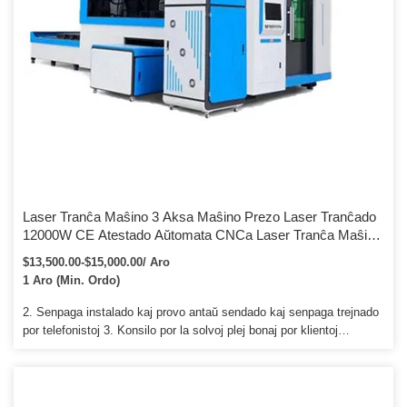
Laser Tranĉa Maŝino 3 Aksa Maŝino Prezo Laser Tranĉado
12000W CE Atestado Aŭtomata CNCa Laser Tranĉa Maŝino
Kun 3 Akso
$13,500.00-$15,000.00/ Aro
1 Aro (Min. Ordo)
2. Senpaga instalado kaj provo antaŭ sendado kaj senpaga trejnado
por telefonistoj 3. Konsilo por la solvoj plej bonaj por klientoj
postuloj. kiel reklamado cnc-enkursigilo, metala cnc-enkursigilo,
ligna cnc-enkursigilo, ŝtona cnc-enkursigilo kaj tiel plu. Q5: Kio
estas la garantio, se la maŝino paneos9 La maŝino havas unu jaron
garantion.