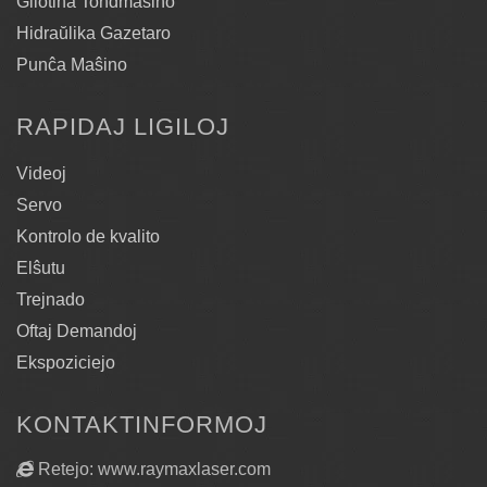
Gilotina Tondmaŝino
Hidraŭlika Gazetaro
Punĉa Maŝino
RAPIDAJ LIGILOJ
Videoj
Servo
Kontrolo de kvalito
Elŝutu
Trejnado
Oftaj Demandoj
Ekspoziciejo
KONTAKTINFORMOJ
Retejo: www.raymaxlaser.com