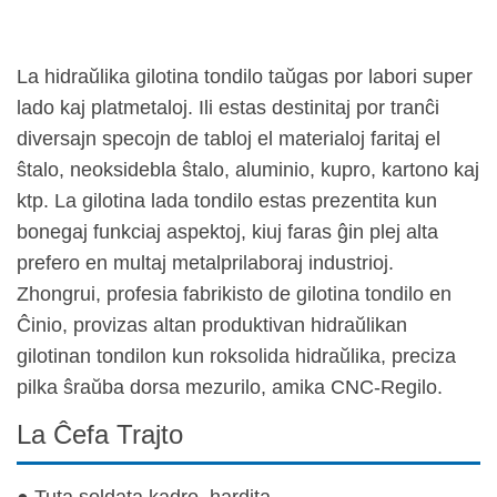
La hidraŭlika gilotina tondilo taŭgas por labori super
lado kaj platmetaloj. Ili estas destinitaj por tranĉi
diversajn specojn de tabloj el materialoj faritaj el
ŝtalo, neoksidebla ŝtalo, aluminio, kupro, kartono kaj
ktp. La gilotina lada tondilo estas prezentita kun
bonegaj funkciaj aspektoj, kiuj faras ĝin plej alta
prefero en multaj metalprilaboraj industrioj.
Zhongrui, profesia fabrikisto de gilotina tondilo en
Ĉinio, provizas altan produktivan hidraŭlikan
gilotinan tondilon kun roksolida hidraŭlika, preciza
pilka ŝraŭba dorsa mezurilo, amika CNC-Regilo.
La Ĉefa Trajto