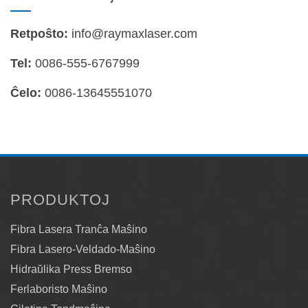
Retpoŝto:
info@raymaxlaser.com
Tel:
0086-555-6767999
Ĉelo:
0086-13645551070
PRODUKTOJ
Fibra Lasera Tranĉa Maŝino
Fibra Lasero-Veldado-Maŝino
Hidraŭlika Press Bremso
Ferlaboristo Maŝino