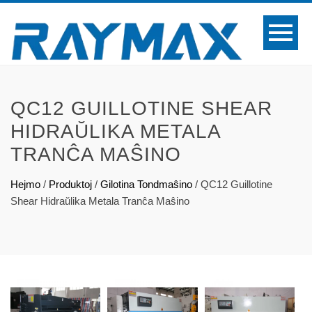
QC12 GUILLOTINE SHEAR
HIDRAŬLIKA METALA
TRANĈA MAŜINO
Hejmo
/
Produktoj
/
Gilotina Tondmaŝino
/
QC12 Guillotine
Shear Hidraŭlika Metala Tranĉa Maŝino