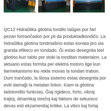
QC12 Hidraŭlika gilotina tondilo taŭgas por fari
pezan fortranĉadon por pli da produktadkondiĉo. La
hidraŭlika gilotina tondmaŝino estas konata pro sia
granda efikeco en tondado. Ĝi estas desegnita kiel
gilotino kun tablo por stoki la tonditan materialon. La
aktuario estas formita per elektra motoro lige kun
ilarmekanismo kiu rekte movas la tondan trabon.
Dum tranĉado, la ŝlosa sistemo estas desegnita por
eviti damaĝi la metalan folion. Kiam la gilotina
ladotondilo funkcias, Ĝiaj rigideco, forto, vibraj
trajtoj, dinamikaj streĉoj kaj faktoro de sekureco
devas esti ekzamenitaj kritike. La vibro kaj fortaj