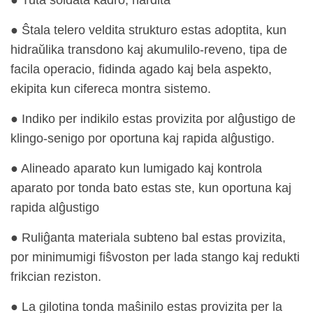
● Tuta soldata kadro, hardita
● Ŝtala telero veldita strukturo estas adoptita, kun
hidraŭlika transdono kaj akumulilo-reveno, tipa de
facila operacio, fidinda agado kaj bela aspekto,
ekipita kun cifereca montra sistemo.
● Indiko per indikilo estas provizita por alĝustigo de
klingo-senigo por oportuna kaj rapida alĝustigo.
● Alineado aparato kun lumigado kaj kontrola
aparato por tonda bato estas ste, kun oportuna kaj
rapida alĝustigo
● Ruliĝanta materiala subteno bal estas provizita,
por minimumigi fiŝvoston per lada stango kaj redukti
frikcian reziston.
● La gilotina tonda maŝinilo estas provizita per la