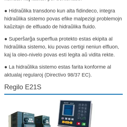
● Hidraŭlika transdono kun alta fidindeco, integra
hidraŭlika sistemo povas efike malpezigi problemojn
kaŭzitajn de elfluado de hidraŭlika fluido.
● Superŝarĝa superflua protekto estas ekipita al
hidraŭlika sistemo, kiu povas certigi neniun elfluon,
kaj la oleo-nivelo povas esti legita aŭ vidita rekte.
● La hidraŭlika sistemo estas farita konforme al
aktualaj regularoj (Directivo 98/37 EC).
Regilo E21S