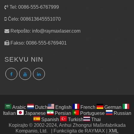
Tel: 0086-555-6767999
Ĉelo: 008613645551070
Retpoŝto:
info@raymaxlaser.com
Fakso: 0086-555-6769401
SEKVU NIN
Arabic
Dutch
English
French
German
Italian
Japanese
Persian
Portuguese
Russian
Spanish
Turkish
Thai
Kopirajto © 2002-2024, Anhui Zhongrui Maŝinfabrikada
Kompanio, Ltd.
|
Funkciigita de RAYMAX
|
XML