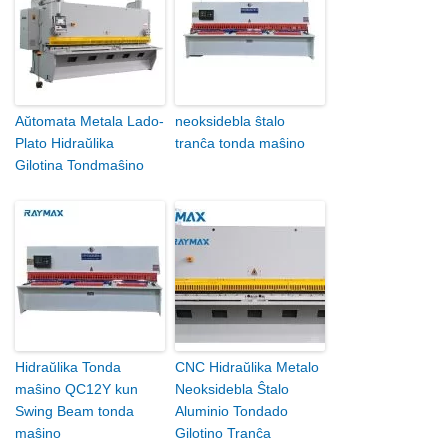
Aŭtomata Metala Lado-
neoksidebla ŝtalo
Plato Hidraŭlika
tranĉa tonda maŝino
Gilotina Tondmaŝino
Hidraŭlika Tonda
CNC Hidraŭlika Metalo
maŝino QC12Y kun
Neoksidebla Ŝtalo
Swing Beam tonda
Aluminio Tondado
maŝino
Gilotino Tranĉa