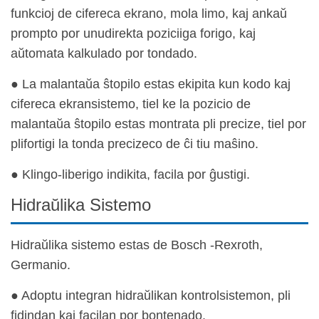
funkcioj de cifereca ekrano, mola limo, kaj ankaŭ
prompto por unudirekta poziciiga forigo, kaj
aŭtomata kalkulado por tondado.
● La malantaŭa ŝtopilo estas ekipita kun kodo kaj
cifereca ekransistemo, tiel ke la pozicio de
malantaŭa ŝtopilo estas montrata pli precize, tiel por
plifortigi la tonda precizeco de ĉi tiu maŝino.
● Klingo-liberigo indikita, facila por ĝustigi.
Hidraŭlika Sistemo
Hidraŭlika sistemo estas de Bosch -Rexroth,
Germanio.
● Adoptu integran hidraŭlikan kontrolsistemon, pli
fidindan kaj facilan por bontenado.