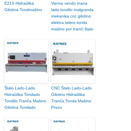
E21S Hidraŭlika
Varma vendo mana
Gilotina Tondmaŝino
lada tondilo malgranda
mekanika cnc gilotino
elektra telero tonda
maŝino por tranĉi ŝtalo
Ŝtalo Lado-Lado
CNC Ŝtalo Lado-Lado
Hidraŭlika Tondado
Gilotino Hidraŭlika
Tondilo Tranĉa Maŝino
Tranĉa Tonda Maŝino
Gilotina Tondado
Prezo